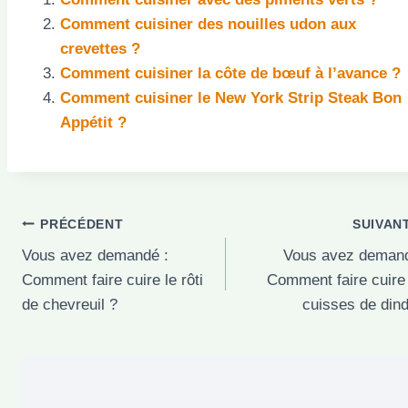
Comment cuisiner des nouilles udon aux
crevettes ?
Comment cuisiner la côte de bœuf à l’avance ?
Comment cuisiner le New York Strip Steak Bon
Appétit ?
Navigation
PRÉCÉDENT
SUIVAN
Vous avez demandé :
Vous avez demand
de
Comment faire cuire le rôti
Comment faire cuire
l’article
de chevreuil ?
cuisses de din