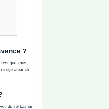
’avance ?
ti est que vous
 réfrigérateur 1h
?
avec du sel kasher