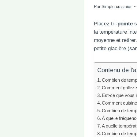
Par
Simple cuisinier
Placez tri-
pointe
s
la température int
moyenne et retirer
petite glacière (s
Contenu de l'ar
Combien de temps f
Comment grillez-v
Est-ce que vous re
Comment cuisiner
Combien de temps f
À quelle fréquence
A quelle températu
Combien de temps f