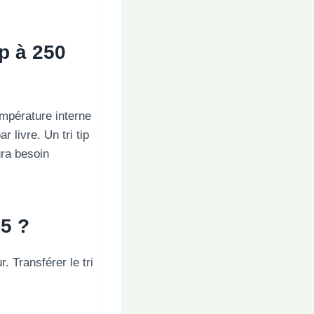
ip à 250
empérature interne
 livre. Un tri tip
ura besoin
25 ?
r. Transférer le tri