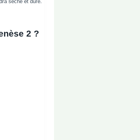
dra sèche et dure.
nèse 2 ?