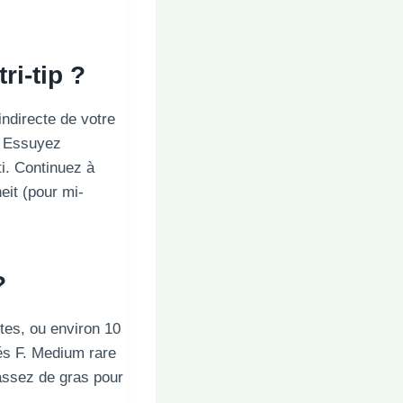
ri-tip ?
indirecte de votre
s. Essuyez
i. Continuez à
heit (pour mi-
?
utes, ou environ 10
rés F. Medium rare
 assez de gras pour