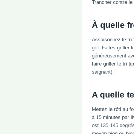
Trancher contre le 
À quelle f
Assaisonnez le tri 
gril. Faites griller
généreusement avec
faire griller le tri
saignant).
A quelle t
Mettez le rôti au f
à 15 minutes par l
est 135-145 degrés
moyen bien ou bie