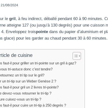
21/08/2024
ur le
gril
, à feu indirect, déballé pendant 60 à 90 minutes. C
erne atteigne 127 (ou jusqu’à 130 degrés) pour une cuisson 
. 4. Enveloppez trois
pointe
dans du papier d’aluminium et p
ans glace) pour les garder au chaud pendant 30 à 60 minutes.
ticle de cuisine
aut-il pour griller un tri-pointe sur un gril à gaz?
ous tri-astuce donc c’est tendre?
tournez un tri tip sur le gril?
 un tri-tip sur un Weber Genèse 2 ?
aut-il pour gril un 2 livres tri-pointe?
 devez-vous retourner le tri-tip ?
re cuisez-vous un tri-tip ?
aut-il pour cuire un tri-tip à 250 degrés ?