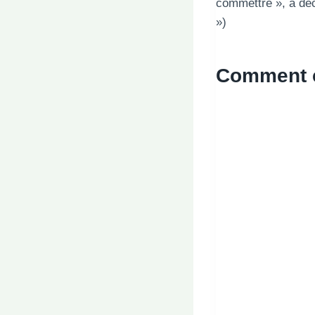
commettre », a déc
»)
Comment cu