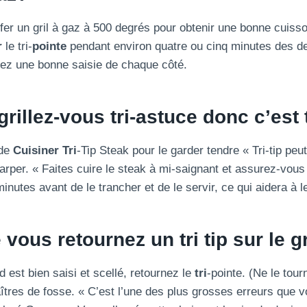
ffer un gril à gaz à 500 degrés pour obtenir une bonne cuisso
r
le tri-
pointe
pendant environ quatre ou cinq minutes des d
ez une bonne saisie de chaque côté.
rillez-vous
tri
-astuce donc c’est
 de
Cuisiner
Tri
-Tip Steak pour le garder tendre « Tri-tip peut 
rper. « Faites cuire le steak à mi-saignant et assurez-vous 
nutes avant de le trancher et de le servir, ce qui aidera à l
 vous retournez un tri tip sur le
gr
d est bien saisi et scellé, retournez le
tri
-pointe. (Ne le tour
îtres de fosse. « C’est l’une des plus grosses erreurs que 