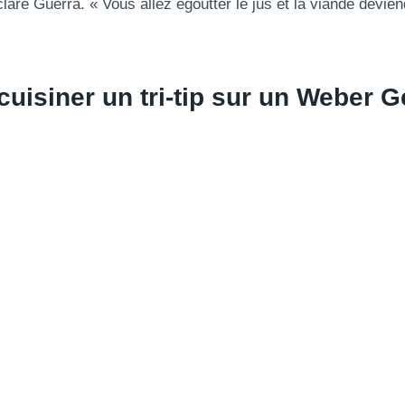
laré Guerra. « Vous allez égoutter le jus et la viande devien
isiner un tri-tip sur un
Weber
Ge