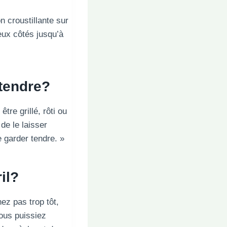
n croustillante sur
eux côtés jusqu’à
 tendre?
être grillé, rôti ou
de le laisser
e garder tendre. »
il
?
nez pas trop tôt,
vous puissiez