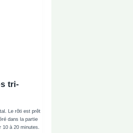
es
tri
-
l. Le rôti est prêt
éré dans la partie
r 10 à 20 minutes.