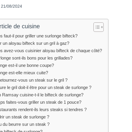
21/08/2024
ticle de cuisine
faut-il pour griller une surlonge bifteck?
un aloyau bifteck sur un gril à gaz?
 avez-vous cuisinier aloyau bifteck de chaque côté?
longe sont-ils bons pour les grillades?
onge est-il une bonne coupe?
nge est-elle mieux cuite?
etournez-vous un steak sur le gril ?
re le gril doit-il être pour un steak de surlonge ?
amsay cuisine-t-il le bifteck de surlonge?
s faites-vous griller un steak de 1 pouce?
aurants rendent-ils leurs steaks si tendres ?
ir un steak de surlonge ?
u du beurre sur un steak ?
le bifteck de surlonge?