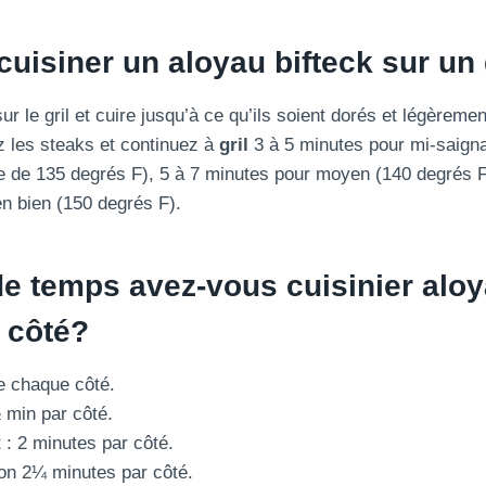
uisiner un
aloyau
bifteck
sur un 
ur le gril et cuire jusqu’à ce qu’ils soient dorés et légèreme
 les steaks et continuez à
gril
3 à 5 minutes pour mi-saign
e de 135 degrés F), 5 à 7 minutes pour moyen (140 degrés F
n bien (150 degrés F).
e temps avez-vous
cuisinier
alo
 côté?
e chaque côté.
 min par côté.
: 2 minutes par côté.
on 2¼ minutes par côté.