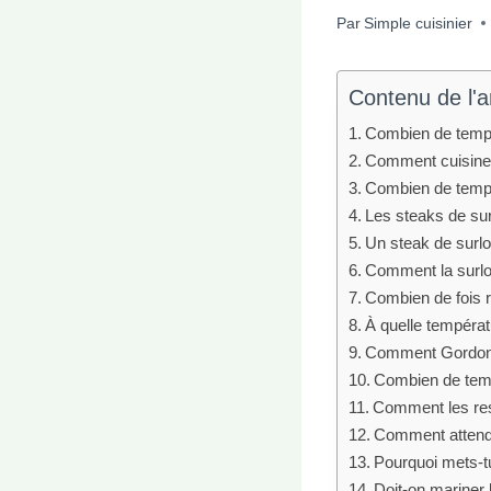
Par
Simple cuisinier
Contenu de l'ar
Combien de temps 
Comment cuisiner 
Combien de temps
Les steaks de sur
Un steak de surl
Comment la surlo
Combien de fois r
À quelle températu
Comment Gordon R
Combien de temp
Comment les rest
Comment attendr
Pourquoi mets-t
Doit-on mariner 