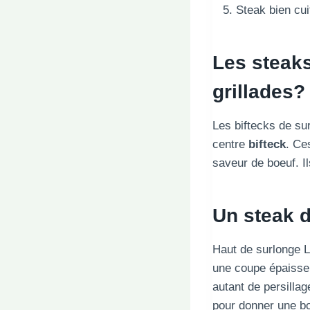
Steak bien cui
Les steaks
grillades?
Les biftecks ​​de 
centre
bifteck
. Ce
saveur de boeuf. Ils
Un steak d
Haut de surlonge L
une coupe épaisse i
autant de persillag
pour donner une b