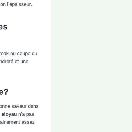
on l’épaisseur.
es
teak ou coupe du
ndreté et une
pe?
 bonne saveur dans
t
aloyau
n’a pas
ertainement assez