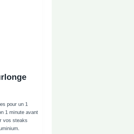
urlonge
es pour un 1
on 1 minute avant
er vos steaks
luminium.