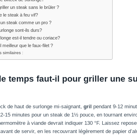
iller un steak sans le brûler ?
 le steak à feu vif?
 un steak comme un pro ?
rlonge sont-ils durs?
rlonge est-il tendre ou coriace?
l meilleur que le faux-filet ?
 similaires :
 temps faut-il pour griller une s
teck de haut de surlonge mi-saignant,
gril
pendant 9-12 minut
 12-15 minutes pour un steak de 1½ pouce, en tournant envir
hermomètre à viande devrait indiquer 130 °F. Laissez repos
avant de servir, en les recouvrant légèrement de papier d’a