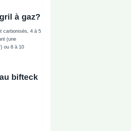
gril à gaz?
nt carbonisés, 4 à 5
ant (une
) ou 8 à 10
yau
bifteck