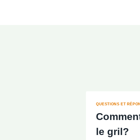
Aller
au
contenu
QUESTIONS ET RÉPO
Comment 
le gril?