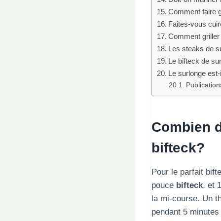
Comment faire gr
Faites-vous cuire
Comment griller
Les steaks de su
Le bifteck de su
Le surlonge est-i
Publications
Combien de
bifteck
?
Pour le parfait bif
pouce
bifteck
, et
la mi-course. Un t
pendant 5 minutes 