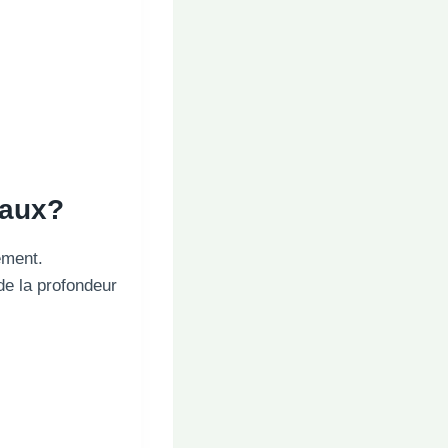
eaux
?
ement.
de la profondeur