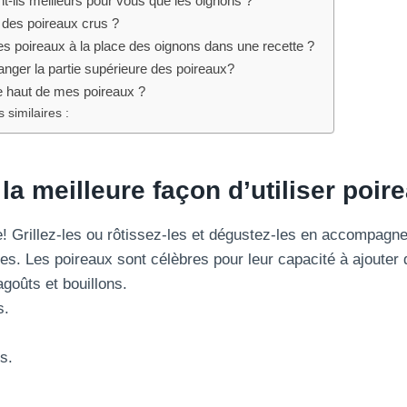
t-ils meilleurs pour vous que les oignons ?
des poireaux crus ?
 des poireaux à la place des oignons dans une recette ?
ger la partie supérieure des poireaux?
e haut de mes poireaux ?
 similaires :
 la meilleure façon d’utiliser
poir
 Grillez-les ou rôtissez-les et dégustez-les en accompagn
s. Les poireaux sont célèbres pour leur capacité à ajouter 
goûts et bouillons.
s.
s.
.