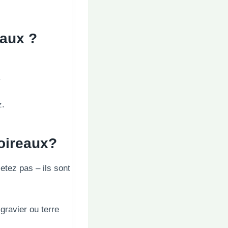
eaux ?
.
z.
oireaux
?
etez pas – ils sont
gravier ou terre