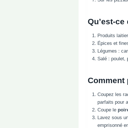
Qu’est-ce 
Produits laiti
Épices et fine
Légumes : car
Salé : poulet,
Comment p
Coupez les rac
parfaits pour 
Coupe le
poir
Lavez sous un 
emprisonné ent