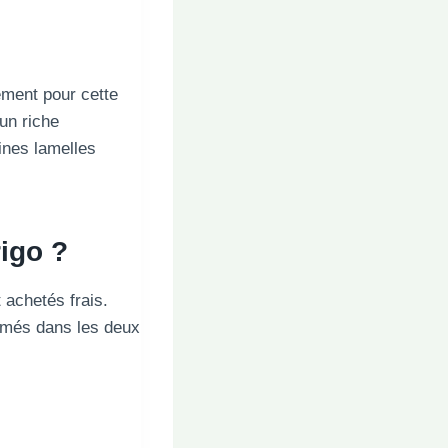
lement pour cette
 un riche
ines lamelles
igo ?
 achetés frais.
ommés dans les deux