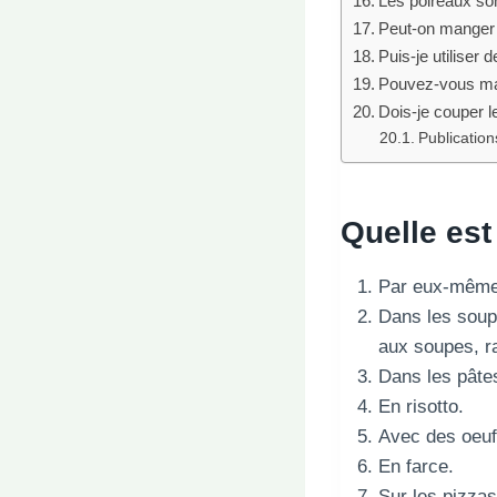
Les poireaux son
Peut-on manger 
Puis-je utiliser
Pouvez-vous man
Dois-je couper l
Publications
Quelle est
Par eux-même!
Dans les soupe
aux soupes, ra
Dans les pâte
En risotto.
Avec des oeuf
En farce.
Sur les pizzas