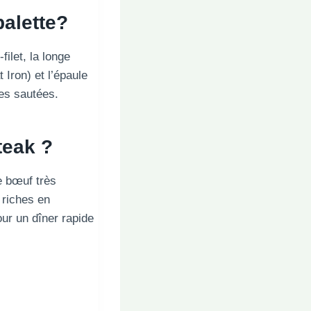
palette?
filet, la longe
 Iron) et l’épaule
tes sautées.
teak ?
e bœuf très
 riches en
ur un dîner rapide