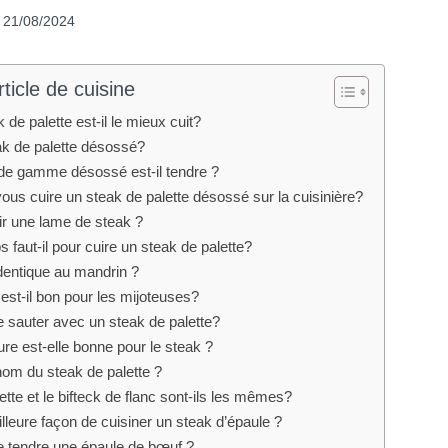
21/08/2024
ticle de cuisine
de palette est-il le mieux cuit?
eak de palette désossé?
 de gamme désossé est-il tendre ?
us cuire un steak de palette désossé sur la cuisinière?
r une lame de steak ?
faut-il pour cuire un steak de palette?
identique au mandrin ?
est-il bon pour les mijoteuses?
 sauter avec un steak de palette?
re est-elle bonne pour le steak ?
 nom du steak de palette ?
ette et le bifteck de flanc sont-ils les mêmes?
illeure façon de cuisiner un steak d’épaule ?
 tendre une épaule de bœuf ?