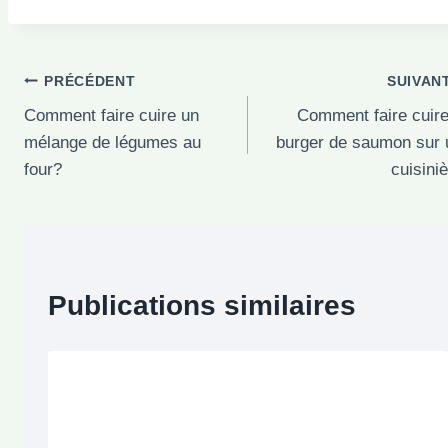
Navigation
PRÉCÉDENT
SUIVAN
Comment faire cuire un
Comment faire cuir
de
mélange de légumes au
burger de saumon sur 
l’article
four?
cuisini
Publications similaires