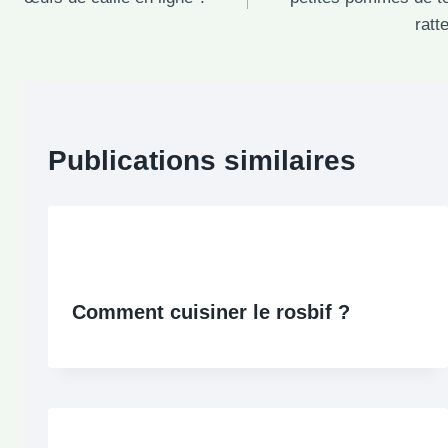
l’article
ratt
Publications similaires
Comment cuisiner le rosbif ?