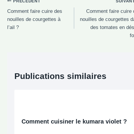
Navigation
PRÉCÉDENT
SUIVAN
Comment faire cuire des
Comment faire cuire 
de
nouilles de courgettes à
nouilles de courgettes 
l’article
l’ail ?
des tomates en dés
f
Publications similaires
Comment cuisiner le kumara violet ?