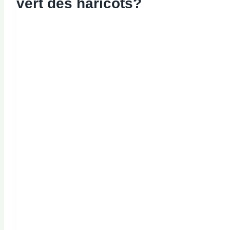
vert
des haricots?