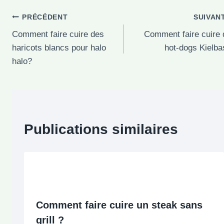
Navigation
PRÉCÉDENT
SUIVAN
Comment faire cuire des
Comment faire cuire 
de
haricots blancs pour halo
hot-dogs Kielb
l’article
halo?
Publications similaires
Comment faire cuire un steak sans
grill ?