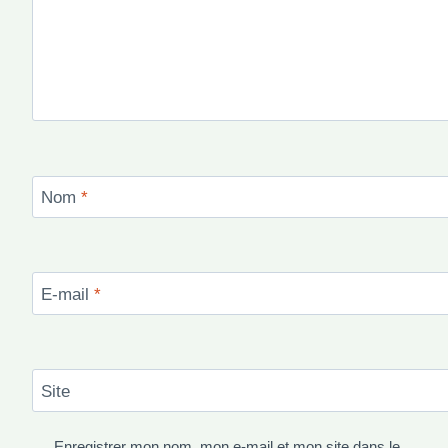
Nom
*
E-mail
*
Site
Enregistrer mon nom, mon e-mail et mon site dans le