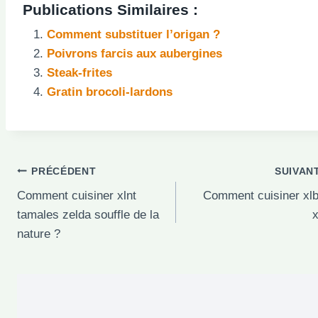
Publications Similaires :
Comment substituer l’origan ?
Poivrons farcis aux aubergines
Steak-frites
Gratin brocoli-lardons
Navigation
PRÉCÉDENT
SUIVAN
Comment cuisiner xlnt
Comment cuisiner xlb
de
tamales zelda souffle de la
x
l’article
nature ?