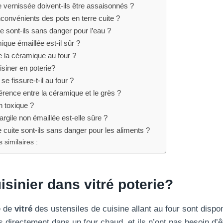
e vernissée doivent-ils être assaisonnés ?
nconvénients des pots en terre cuite ?
le sont-ils sans danger pour l’eau ?
ique émaillée est-il sûr ?
e la céramique au four ?
siner en poterie?
se fissure-t-il au four ?
férence entre la céramique et le grès ?
n toxique ?
argile non émaillée est-elle sûre ?
e cuite sont-ils sans danger pour les aliments ?
 similaires :
isinier
dans
vitré
poterie?
é de
vitré
des ustensiles de cuisine allant au four sont dispo
s directement dans un four chaud, et ils n’ont pas besoin d’