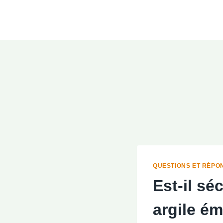
Aller
au
contenu
QUESTIONS ET RÉPO
Est-il sé
argile ém