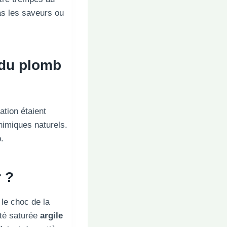
as les saveurs ou
 du plomb
tion étaient
himiques naturels.
.
 ?
 le choc de la
ité saturée
argile