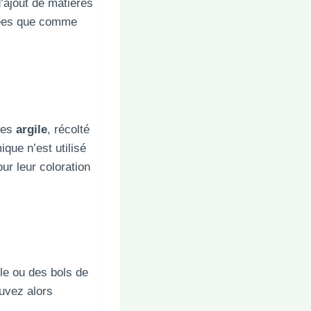
’ajout de matières
utées que comme
ères
argile
, récolté
ique n’est utilisé
ur leur coloration
le ou des bols de
uvez alors