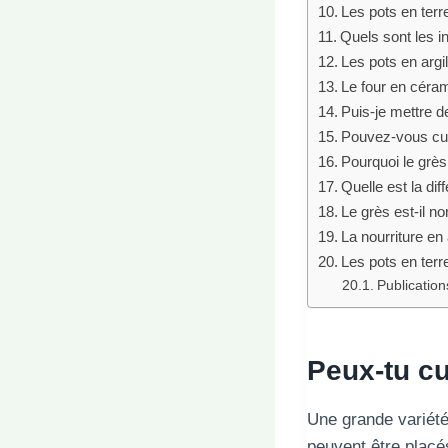
Les pots en terr
Quels sont les i
Les pots en argi
Le four en céram
Puis-je mettre d
Pouvez-vous cui
Pourquoi le grès 
Quelle est la dif
Le grès est-il no
La nourriture en 
Les pots en terr
Publications
Peux-tu
cu
Une grande variét
peuvent être placé