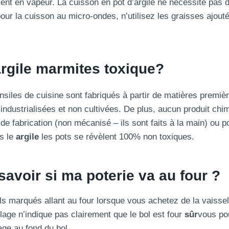
ent en vapeur. La cuisson en pot d’argile ne nécessite pas d
ur la cuisson au micro-ondes, n’utilisez les graisses ajo
argile
marmites
toxique?
nsiles de cuisine sont fabriqués à partir de matières premi
industrialisées et non cultivées. De plus, aucun produit chim
e fabrication (non mécanisé – ils sont faits à la main) ou po
rs le
argile
les pots se révèlent 100% non toxiques.
voir si ma poterie va au four ?
s marqués allant au four lorsque vous achetez de la vaissel
lage n’indique pas clairement que le bol est four
sûr
vous po
ge au fond du bol.