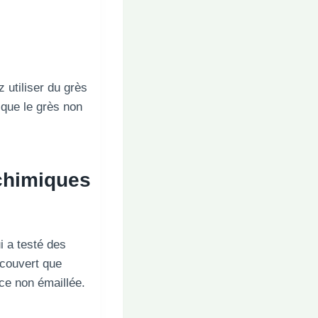
 utiliser du grès
r que le grès non
 chimiques
i a testé des
écouvert que
nce non émaillée.