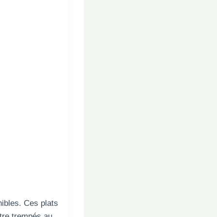
nibles. Ces plats
être trempés au