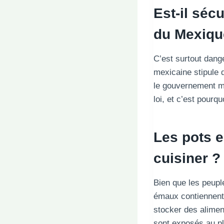
Est-il séc
du Mexiqu
C’est surtout dange
mexicaine stipule 
le gouvernement me
loi, et c’est pourq
Les pots e
cuisiner ?
Bien que les peupl
émaux contiennent
stocker des alimen
sont exposés au pl