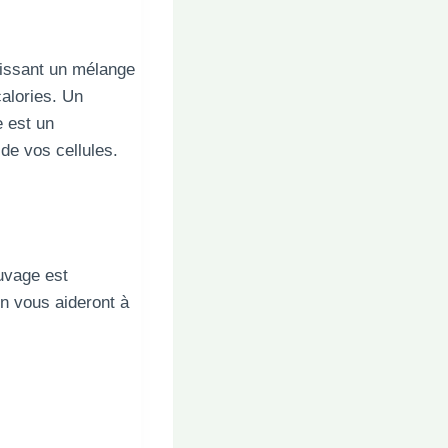
nissant un mélange
calories. Un
 est un
de vos cellules.
auvage est
on vous aideront à