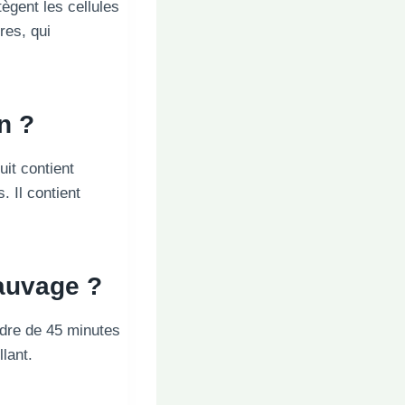
tègent les cellules
res, qui
n ?
it contient
. Il contient
sauvage ?
ndre de 45 minutes
lant.