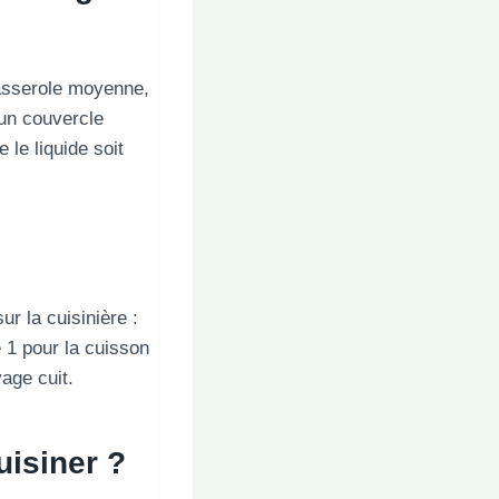
casserole moyenne,
 un couvercle
 le liquide soit
r la cuisinière :
e 1 pour la cuisson
age cuit.
uisiner ?