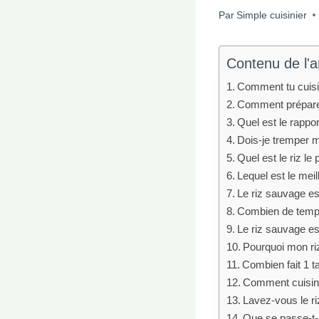
Par
Simple cuisinier
Contenu de l'ar
Comment tu cuisini
Comment prépare
Quel est le rappor
Dois-je tremper m
Quel est le riz le 
Lequel est le meill
Le riz sauvage est
Combien de temps 
Le riz sauvage est
Pourquoi mon riz
Combien fait 1 t
Comment cuisine
Lavez-vous le r
Que se passe-t-i