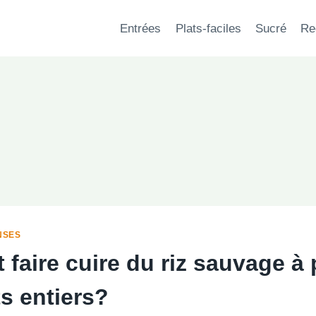
Entrées
Plats-faciles
Sucré
Re
NSES
aire cuire du riz sauvage à p
s entiers?