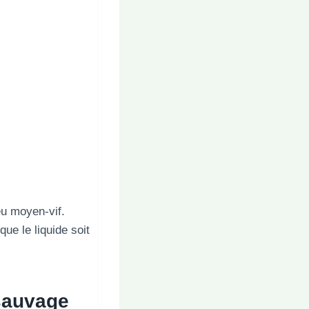
eu moyen-vif.
ue le liquide soit
sauvage