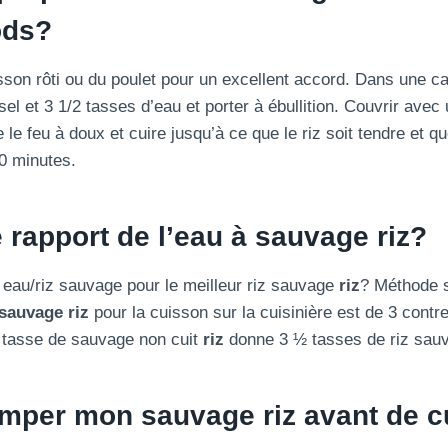
ods?
sson rôti ou du poulet pour un excellent accord. Dans une 
 sel et 3 1/2 tasses d’eau et porter à ébullition. Couvrir avec
 le feu à doux et cuire jusqu’à ce que le riz soit tendre et que
0 minutes.
e rapport de l’eau à
sauvage
riz?
t eau/riz sauvage pour le meilleur riz sauvage
riz
? Méthode su
sauvage
riz
pour la cuisson sur la cuisinière est de 3 contr
 1 tasse de sauvage non cuit
riz
donne 3 ½ tasses de riz sauv
remper mon sauvage
riz
avant de c