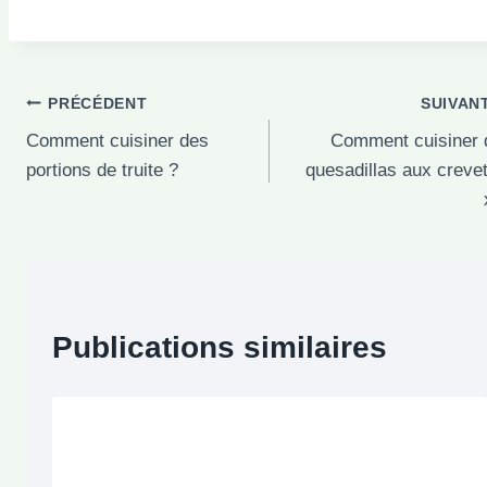
Navigation
PRÉCÉDENT
SUIVAN
Comment cuisiner des
Comment cuisiner 
de
portions de truite ?
quesadillas aux creve
l’article
Publications similaires