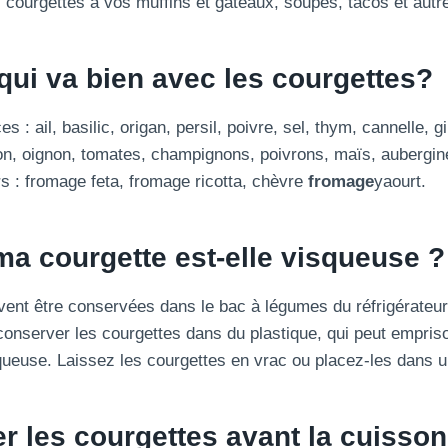
 courgettes à vos muffins et gâteaux, soupes, tacos et autre
qui va bien avec les courgettes?
s : ail, basilic, origan, persil, poivre, sel, thym, cannelle, 
ron, oignon, tomates, champignons, poivrons, maïs, aubergin
ers : fromage feta, fromage ricotta, chèvre
fromage
yaourt.
a courgette est-elle visqueuse ?
vent être conservées dans le bac à légumes du réfrigérateur
 conserver les courgettes dans du plastique, qui peut empriso
queuse. Laissez les courgettes en vrac ou placez-les dans u
ler les courgettes avant la cuisson