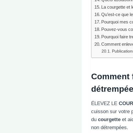
La courgette et 
Qu’est-ce que l
Pourquoi mes co
Pouvez-vous con
Pourquoi faire t
Comment enlever
Publications
Comment fa
détrempé
ÉLEVEZ LE
COUR
cuisson sur votre p
du
courgette
et ai
non détrempées.