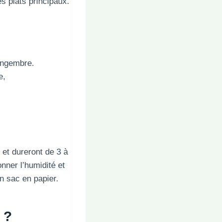
s plats principaux.
gingembre.
e,
 et dureront de 3 à
nner l’humidité et
n sac en papier.
 ?