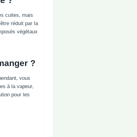
te ?
tes cuites, mais
tre réduit par la
omposés végétaux
 manger ?
pendant, vous
es à la vapeur,
ution pour les