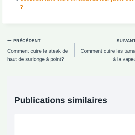
?
Navigation
PRÉCÉDENT
SUIVAN
Comment cuire le steak de
Comment cuire les tama
de
haut de surlonge à point?
à la vape
l’article
Publications similaires