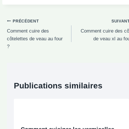
Navigation
PRÉCÉDENT
SUIVAN
Comment cuire des
Comment cuire des cô
de
côtelettes de veau au four
de veau xl au fo
l’article
?
Publications similaires